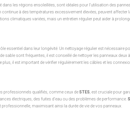
t dans les régions ensoleillées, sont idéales pour l’utilisation des panne
n continue à des températures excessivement élevées, peuvent affecter 
ns climatiques variées, mais un entretien régulier peut aider à prolonger
le essentiel dans leur longévité. Un nettoyage régulier est nécessaire p
de sable sont fréquentes, il est conseillé de nettoyer les panneaux deux 
De plus, il est important de vérifier régulièrement les câbles et les conne
es professionnels qualifiés, comme ceux de
STES
, est cruciale pour gar
illances électriques, des fuites d’eau ou des problèmes de performance.
t professionnelle, maximisant ainsi la durée de vie de vos panneaux.