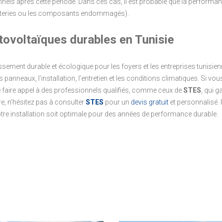
ls après cette période. Dans ces cas, il est probable que la performance
batteries ou les composants endommagés).
tovoltaïques durables en Tunisie
sement durable et écologique pour les foyers et les entreprises tunisienn
nneaux, l’installation, l’entretien et les conditions climatiques. Si vou
l de faire appel à des professionnels qualifiés, comme ceux de
STES
, qui g
re, n’hésitez pas à consulter
STES
pour un
devis gratuit
et personnalisé. 
tre installation soit optimale pour des années de performance durable.