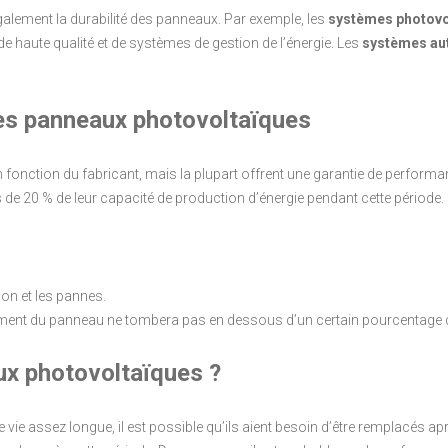
galement la durabilité des panneaux. Par exemple, les
systèmes photovo
 de haute qualité et de systèmes de gestion de l’énergie. Les
systèmes a
es panneaux photovoltaïques
onction du fabricant, mais la plupart offrent une garantie de performanc
de 20 % de leur capacité de production d’énergie pendant cette période.
ion et les pannes.
dement du panneau ne tombera pas en dessous d’un certain pourcentage d
ux photovoltaïques ?
ie assez longue, il est possible qu’ils aient besoin d’être remplacés ap