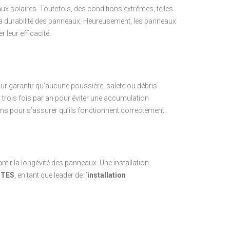
aux solaires. Toutefois, des conditions extrêmes, telles
la durabilité des panneaux. Heureusement, les panneaux
 leur efficacité.
our garantir qu’aucune poussière, saleté ou débris
à trois fois par an pour éviter une accumulation
xions pour s’assurer qu’ils fonctionnent correctement.
antir la longévité des panneaux. Une installation
STES
, en tant que leader de l’
installation