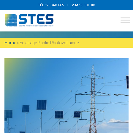
TÉL : 71 940 665
GSM : 51 191 910
ECLAIRAGE PUBLIC
PHOTOVOLTAÏQUE
Home
»
Eclairage Public Photovoltaïque