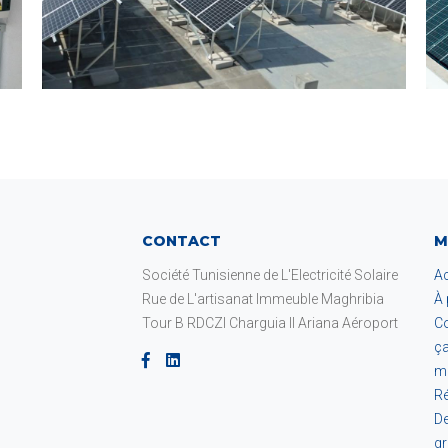
CONTACT
M
Société Tunisienne de L'Electricité Solaire
Ac
Rue de L'artisanat Immeuble Maghribia
À
Tour B RDCZI Charguia II Ariana Aéroport
C
ç
m
Ré
De
gr