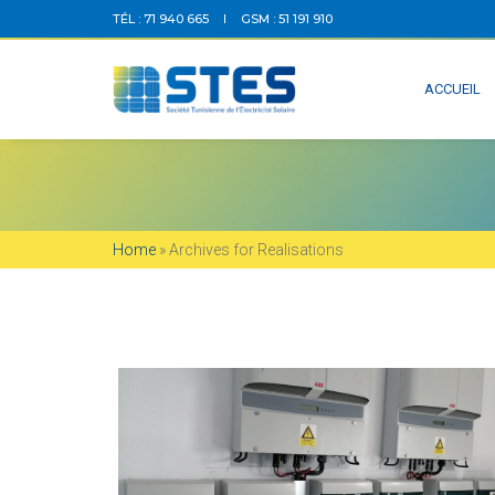
TÉL : 71 940 665
GSM : 51 191 910
ACCUEIL
Home
»
Archives for Realisations