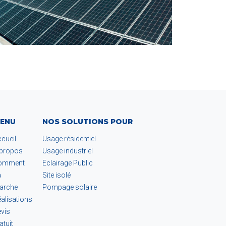
ENU
NOS SOLUTIONS POUR
cueil
Usage résidentiel
 propos
Usage industriel
omment
Eclairage Public
a
Site isolé
arche
Pompage solaire
alisations
vis
atuit